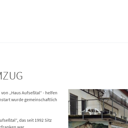
MZUG
 von „Haus Aufseßtal“ - helfen
start wurde gemeinschaftlich
fseßtal“, das seit 1992 Sitz
rfranken war.