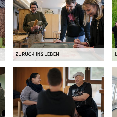
ZURÜCK INS LEBEN
Wir bieten den uns anvertrauten Menschen eine
W
Vielzahl an Angeboten und Hilfen.
S
e