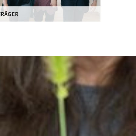
TRÄGER
er Deutsche Orden engagiert sich mit seinen
rdenswerken bundesweit in über 60 sozialen
inrichtungen. Über 3.000 Mitarbeiterinnen und
itarbeiter kümmern sich täglich um die
edürfnisse der ihnen anvertrauten Menschen.