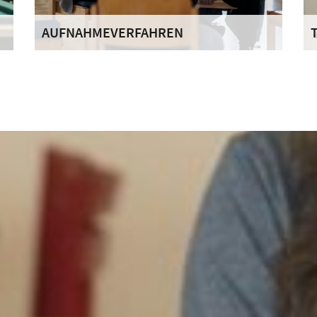
AUFNAHMEVERFAHREN
Unser Haus ist offen für Menschen mit einer
D
fortgeschrittenen Alkohol- und/oder
O
Medikamentenabhängigkeit, die zukünftig
E
abstinent leben wollen.
M
B