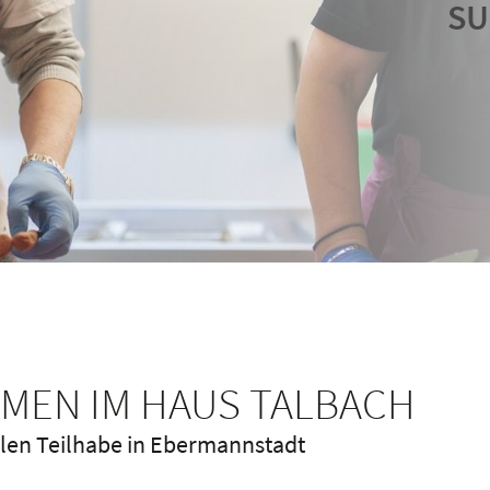
SU
SU
SU
MEN IM HAUS TALBACH
len Teilhabe in Ebermannstadt