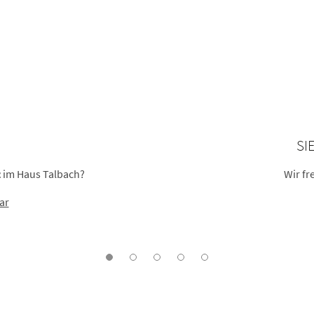
SI
z
im Haus Talbach?
Wir fr
ar