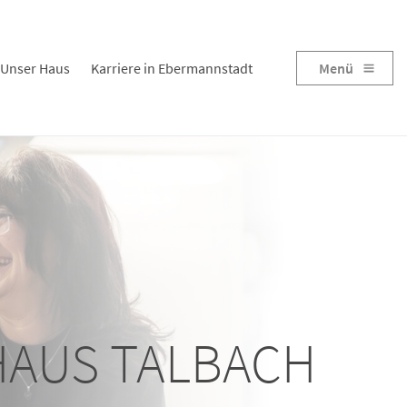
Unser Haus
Karriere in Ebermannstadt
Menü
HAUS TALBACH
HAUS TALBACH
HAUS TALBACH