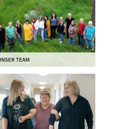
UNSER TEAM
ir freuen uns, wenn Sie sich für eine
oziotherapie im Haus Aufseßtal in Oberfranken
ntscheiden und sind gerne für Sie da!