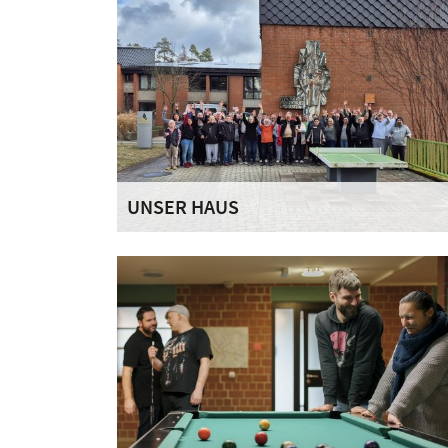
UNSER HAUS
Unsere besondere Wohnform der Sozialen
Teilhabe bietet 38 Männern und Frauen
unterschiedlichen Alters ein Umfeld, um ihr
Leben wieder selbst zu gestalten und zu
entdecken.