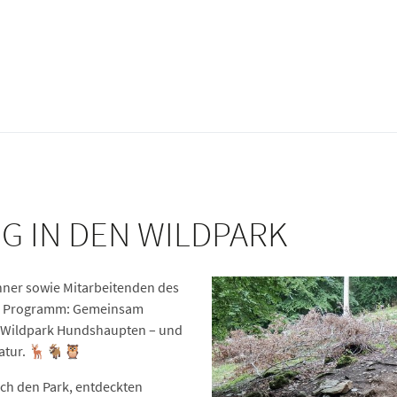
G IN DEN WILDPARK
hner sowie Mitarbeitenden des
em Programm: Gemeinsam
n Wildpark Hundshaupten – und
 Natur. 🦌🐐🦉
ch den Park, entdeckten